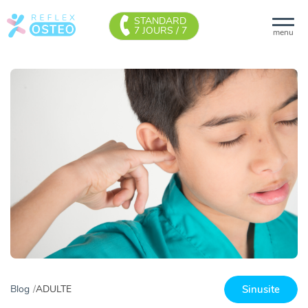
STANDARD
7 JOURS / 7
menu
Sinusite
Blog
ADULTE