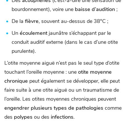
Des
acouphènes
(c’est-à-dire une sensation de
bourdonnement), voire une
baisse d’audition
;
De la
fièvre
, souvent au-dessus de 38°C ;
Un
écoulement
jaunâtre s’échappant par le
conduit auditif externe (dans le cas d’une otite
purulente).
L’otite moyenne aiguë n’est pas le seul type d’otite
touchant l’oreille moyenne : une
otite moyenne
chronique
peut également se développer, elle peut
faire suite à une otite aiguë ou un traumatisme de
l’oreille. Les otites moyennes chroniques peuvent
engendrer plusieurs types de pathologies
comme
des
polypes
ou des
infections
.