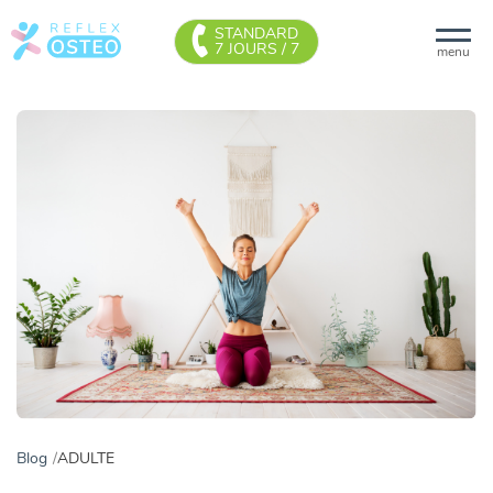
STANDARD
7 JOURS / 7
menu
Blog
ADULTE