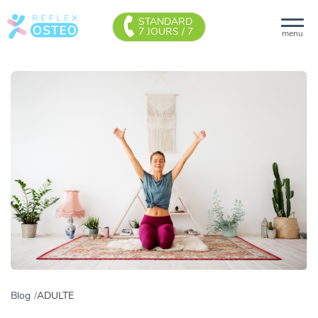
STANDARD
7 JOURS / 7
menu
Blog
ADULTE