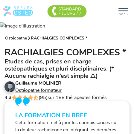
STANDARD
7 JOURS / 7
menu
Ostéopathe
RACHIALGIES COMPLEXES *
RACHIALGIES COMPLEXES *
Etudes de cas, prises en charge
ostéopathiques et pluri disciplinaires. (*
Aucune rachialgie n’est simple ⚠️)
Guillaume MOLINIER
Ostéopathe formateur
4,3
(95)
sur 188 thérapeutes formés
LA FORMATION EN BREF
Cette formation met à jour les connaissances sur
la douleur rachidienne en intégrant les dernières