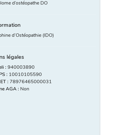
lome d’ostéopathe DO
ormation
phine d’Ostéopathie (IDO)
ns légales
i :
940003890
S :
10010105590
ET :
78976465000031
ne AGA :
Non