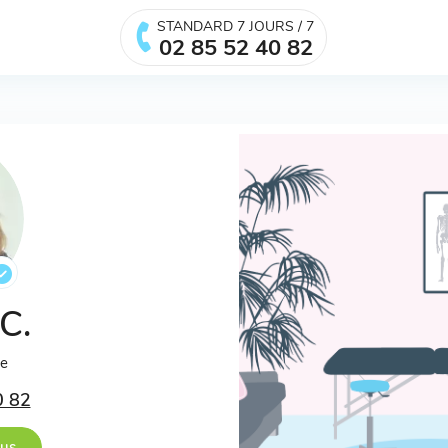
STANDARD 7 JOURS / 7
02 85 52 40 82
 C.
ée
0 82
ous