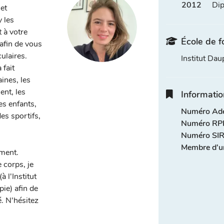
2012
Dip
et
 les
 à votre
École de f
 afin de vous
ulaires.
Institut Dau
 fait
ines, les
ent, les
Informatio
es enfants,
Numéro Adel
des sportifs,
Numéro RPP
Numéro SIR
Membre d'u
ement.
 corps, je
 l'Institut
ie) afin de
é. N'hésitez