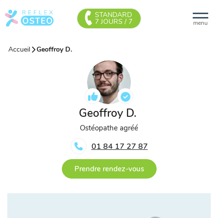
STANDARD
7 JOURS / 7
menu
Accueil
Geoffroy D.
Geoffroy D.
Ostéopathe agréé
01 84 17 27 87
Prendre rendez-vous