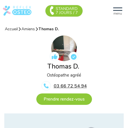
STANDARD
7 JOURS / 7
menu
Accueil
Amiens
Thomas D.
Thomas D.
Ostéopathe agréé
03 66 72 54 94
Prendre rendez-vous