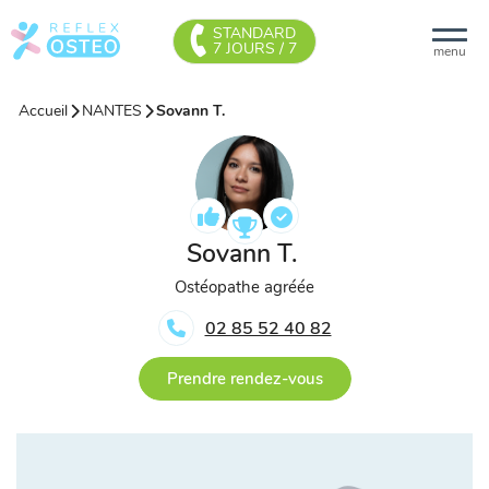
STANDARD
7 JOURS / 7
menu
Accueil
NANTES
Sovann T.
Sovann T.
Ostéopathe agréée
02 85 52 40 82
Prendre rendez-vous