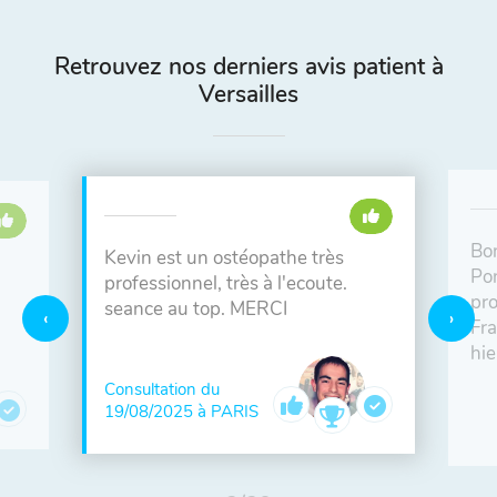
Retrouvez nos derniers avis patient à
Versailles
Bo
Kevin est un ostéopathe très
Pon
professionnel, très à l'ecoute.
pro
seance au top. MERCI
Fra
hie
Consultation du
19/08/2025 à PARIS