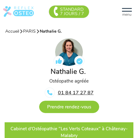
STANDARD
7 JOURS / 7
menu
Accueil
PARIS
Nathalie G.
Nathalie G.
Ostéopathe agréée
01 84 17 27 87
Prendre rendez-vous
Cabinet d'Ostéopathie "Les Verts Coteaux" à Châtenay-
Malabry