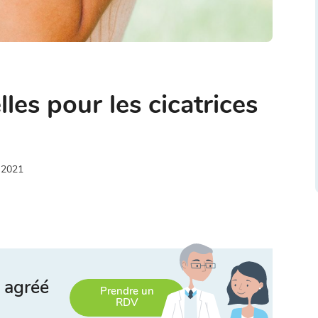
lles pour les cicatrices
 2021
 agréé
Prendre un
RDV