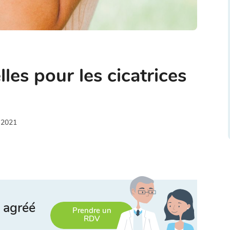
lles pour les cicatrices
 2021
 agréé
Prendre un
RDV