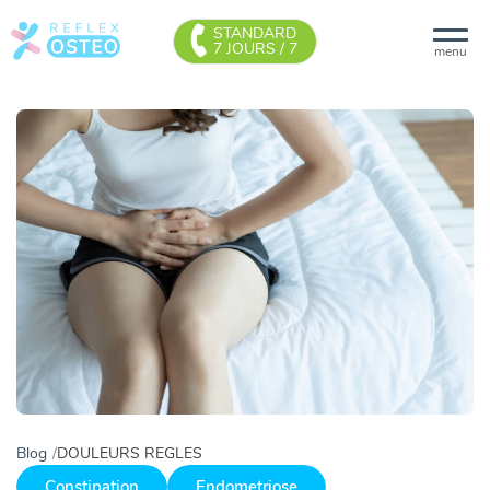
STANDARD
7 JOURS / 7
menu
Blog
DOULEURS REGLES
Constipation
Endometriose