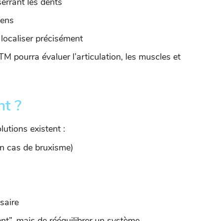
errant les dents
mens
à localiser précisément
M pourra évaluer l’articulation, les muscles et
nt ?
lutions existent :
n cas de bruxisme)
saire
ent”, mais de rééquilibrer un système.