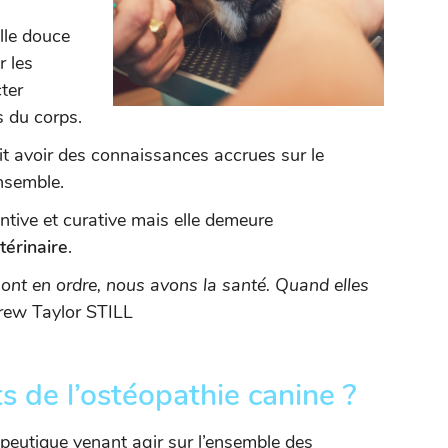
lle douce
r les
cter
s du corps.
it avoir des connaissances accrues sur le
nsemble.
ntive et curative mais elle demeure
érinaire
.
sont en ordre, nous avons la santé. Quand elles
ew Taylor STILL
ts de l’ostéopathie canine ?
apeutique venant agir sur l’ensemble des