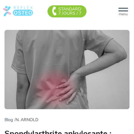
STANDARD
7 JOURS / 7
menu
Blog
N. ARNOLD
Spondylarthrite ankylosante :