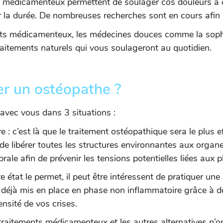
s médicamenteux permettent de soulager cos douleurs à 
ur la durée. De nombreuses recherches sont en cours afin
ts médicamenteux, les médecines douces comme la sophr
raitements naturels qui vous soulageront au quotidien.
er un ostéopathe ?
 avec vous dans 3 situations :
: c’est là que le traitement ostéopathique sera le plus e
e libérer toutes les structures environnantes aux organes
brale afin de prévenir les tensions potentielles liées aux 
tre état le permet, il peut être intéressent de pratiquer un
déjà mis en place en phase non inflammatoire grâce à d
ensité de vos crises.
 traitements médicamenteux et les autres alternatives n’on