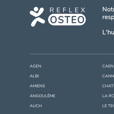
Notr
resp
L'h
AGEN
CAEN
ALBI
CANN
AMIENS
CHAT
ANGOULÊME
LA R
AUCH
LE TE