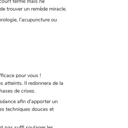
court terme mais ne
 de trouver un remède miracle.
ologie, l’acupuncture ou
fficace pour vous !
 atteints. Il redonnera de la
phases de crises.
e séance afin d’apporter un
es techniques douces et
t pas suffi soulager les