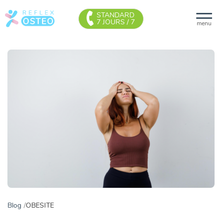
STANDARD
7 JOURS / 7
menu
Blog
OBESITE