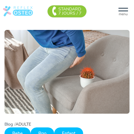
STANDARD
7 JOURS / 7
menu
Blog
ADULTE
Bebe
Rgo
Enfant