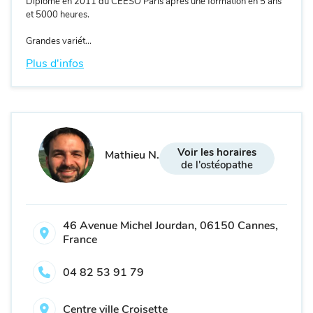
Diplômé en 2011 du CEESO Paris après une formation en 5 ans
et 5000 heures.
Grandes variét...
Plus d'infos
Voir les horaires
Mathieu N.
de l'ostéopathe
46 Avenue Michel Jourdan, 06150 Cannes,
France
04 82 53 91 79
Centre ville Croisette