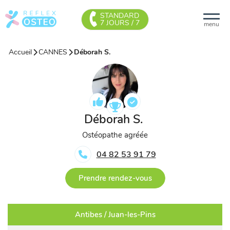
STANDARD
7 JOURS / 7
menu
Accueil
CANNES
Déborah S.
Déborah S.
Ostéopathe agréée
04 82 53 91 79
Prendre rendez-vous
Antibes / Juan-les-Pins