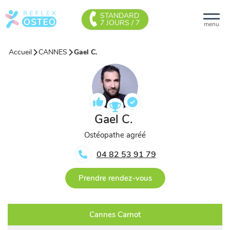
STANDARD
7 JOURS / 7
menu
Accueil
CANNES
Gael C.
Gael C.
Ostéopathe agréé
04 82 53 91 79
Prendre rendez-vous
Cannes Carnot