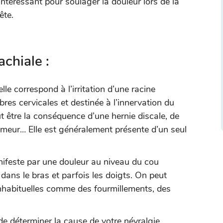
 intéressant pour soulager la douleur lors de la
ête.
achiale :
le correspond à l’irritation d’une racine
es cervicales et destinée à l’innervation du
ut être la conséquence d’une hernie discale, de
umeur… Elle est généralement présente d’un seul
ifeste par une douleur au niveau du cou
e dans le bras et parfois les doigts. On peut
nhabituelles comme des fourmillements, des
de déterminer la cause de votre névralgie