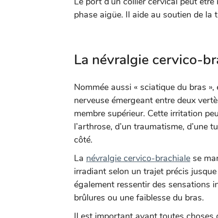
Le port d’un collier cervical peut être
phase aigüe. Il aide au soutien de la t
La névralgie cervico-br
Nommée aussi « sciatique du bras », el
nerveuse émergeant entre deux vertèbr
membre supérieur. Cette irritation pe
l’arthrose, d’un traumatisme, d’une t
côté.
La
névralgie cervico-brachiale
se man
irradiant selon un trajet précis jusqu
également ressentir des sensations i
brûlures ou une faiblesse du bras.
Il est important avant toutes choses 