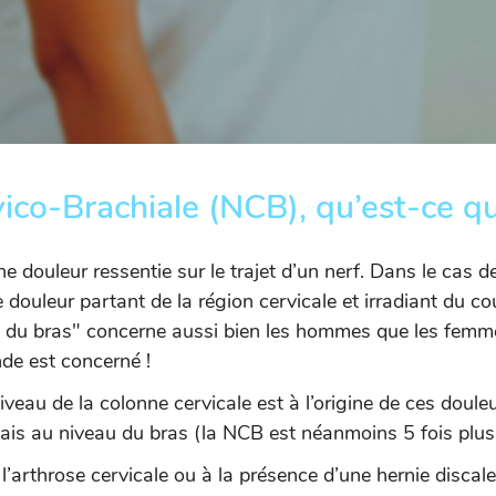
ico-Brachiale (NCB), qu’est-ce qu
e douleur ressentie sur le trajet d’un nerf. Dans le cas d
e douleur partant de la région cervicale et irradiant du cou
ue du bras" concerne aussi bien les hommes que les femme
de est concerné !
iveau de la colonne cervicale est à l’origine de ces douleur
mais au niveau du bras (la NCB est néanmoins 5 fois plus 
e l’arthrose cervicale ou à la présence d’une hernie disca