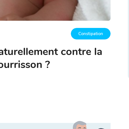
Constipation
turellement contre la
ourrisson ?