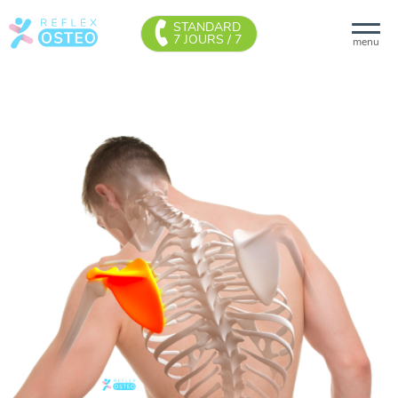
STANDARD
7 JOURS / 7
menu