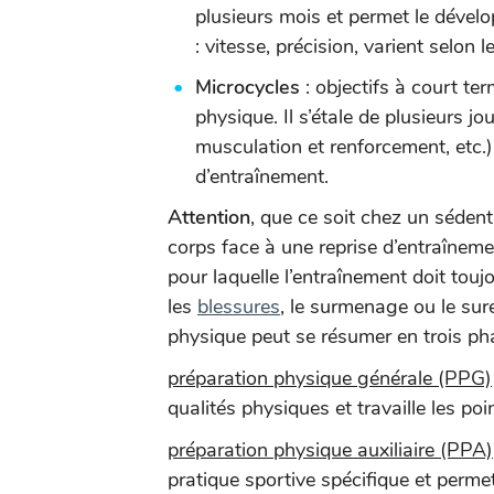
plusieurs mois et permet le dével
: vitesse, précision, varient selon 
Microcycles
: objectifs à court ter
physique. Il s’étale de plusieurs jo
musculation et renforcement, etc.).
d’entraînement.
Attention
, que ce soit chez un sédent
corps face à une reprise d’entraînement
pour laquelle l’entraînement doit touj
les
blessures
, le surmenage ou le su
physique peut se résumer en trois ph
préparation physique générale (PPG)
qualités physiques et travaille les poin
préparation physique auxiliaire (PPA)
pratique sportive spécifique et permet 