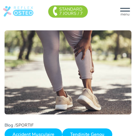
STANDARD
7 JOURS / 7
menu
Blog
SPORTIF
Accident Musculaire
Tendinite Genou