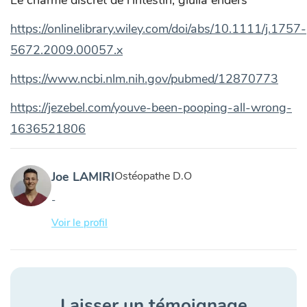
https://onlinelibrary.wiley.com/doi/abs/10.1111/j.1757-
5672.2009.00057.x
https://www.ncbi.nlm.nih.gov/pubmed/12870773
https://jezebel.com/youve-been-pooping-all-wrong-
1636521806
Joe LAMIRI
Ostéopathe D.O
-
Voir le profil
Laisser un témoignage