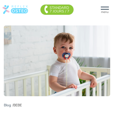
STANDARD
7 JOURS / 7
menu
Blog
BEBE