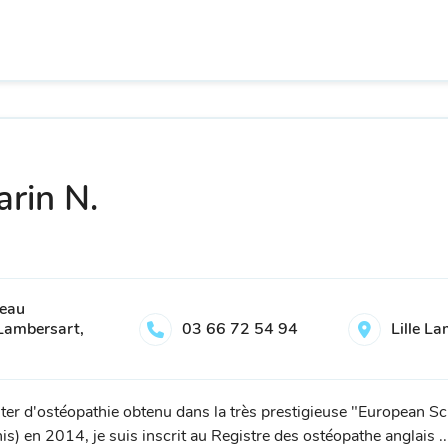
rin N.
veau
Lambersart,
03 66 72 54 94
Lille L
ter d'ostéopathie obtenu dans la très prestigieuse "European S
 en 2014, je suis inscrit au Registre des ostéopathe anglais ..