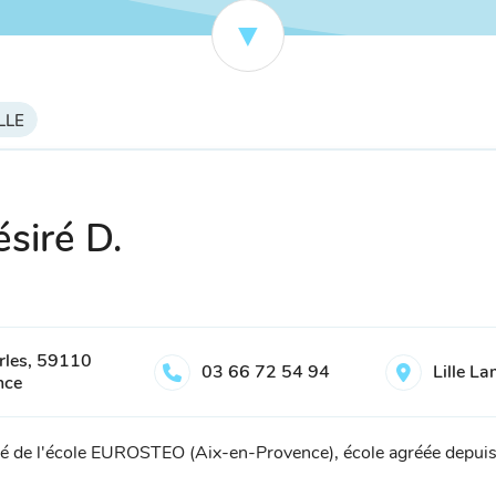
ILLE
siré D.
rles, 59110
03 66 72 54 94
Lille L
nce
é de l'école EUROSTEO (Aix-en-Provence), école agréée depuis