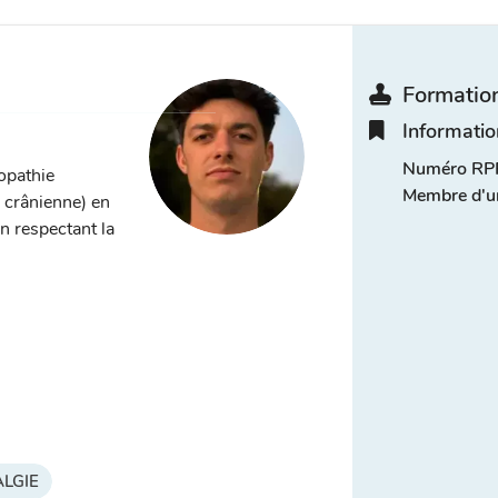
Formation
Informatio
Numéro RPP
éopathie
Membre d'u
, crânienne) en
n respectant la
LGIE