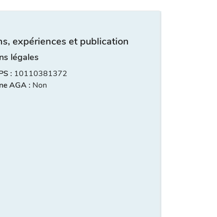
s, expériences et publication
ns légales
S :
10110381372
ne AGA :
Non