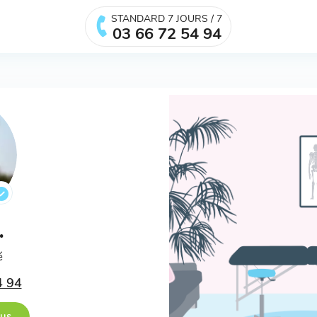
STANDARD 7 JOURS / 7
03 66 72 54 94
.
é
4 94
ous