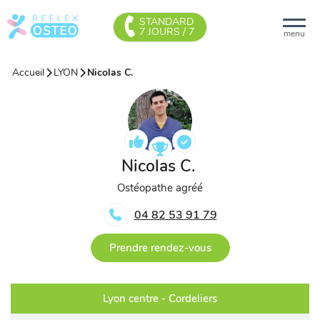
STANDARD
7 JOURS / 7
menu
Accueil
LYON
Nicolas C.
Nicolas C.
Ostéopathe agréé
04 82 53 91 79
Prendre rendez-vous
Lyon centre - Cordeliers