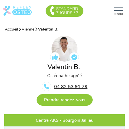
STANDARD
7 JOURS / 7
menu
Accueil
Vienne
Valentin B.
Valentin B.
Ostéopathe agréé
04 82 53 91 79
Prendre rendez-vous
Centre AKS - Bourgoin Jallieu