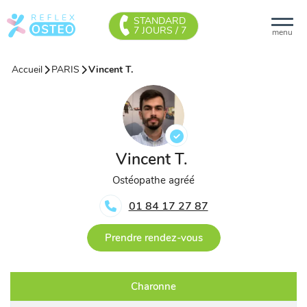
STANDARD
7 JOURS / 7
menu
Accueil
PARIS
Vincent T.
Vincent T.
Ostéopathe agréé
01 84 17 27 87
Prendre rendez-vous
Charonne