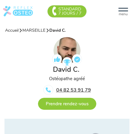
STANDARD
7 JOURS / 7
menu
Accueil
MARSEILLE
David C.
David C.
Ostéopathe agréé
04 82 53 91 79
Prendre rendez-vous