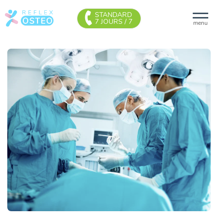
STANDARD
7 JOURS / 7
menu