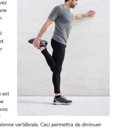
evez
une
n
l
et
r
e est
ne
 vos
t
colonne vertébrale. Ceci permettra de diminuer