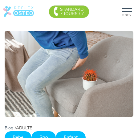
STANDARD
7 JOURS / 7
menu
Blog
ADULTE
Bebe
Rgo
Enfant