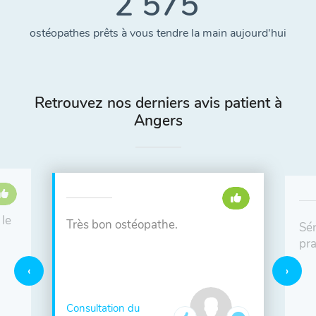
2 575
ostéopathes prêts à vous tendre la main aujourd'hui
Retrouvez nos derniers avis patient à
Angers
 le
Très bon ostéopathe.
Sé
pra
Consultation du