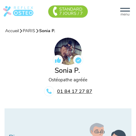
STANDARD
7 JOURS / 7
menu
Accueil
PARIS
Sonia P.
Sonia P.
Ostéopathe agréée
01 84 17 27 87