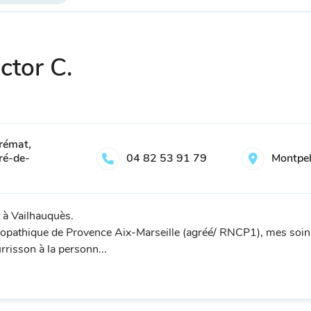
ctor C.
rémat,
ré-de-
04 82 53 91 79
Montpel
t à Vailhauquès.
éopathique de Provence Aix-Marseille (agréé/ RNCP1), mes soins
rrisson à la personn...