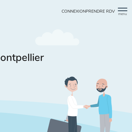
CONNEXION
PRENDRE RDV
menu
ntpellier