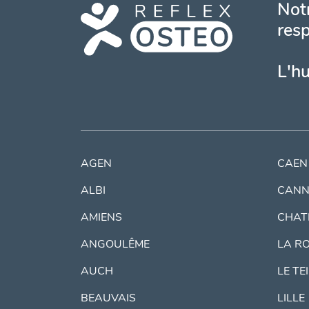
Notr
resp
L'h
AGEN
CAEN
ALBI
CANN
AMIENS
CHAT
ANGOULÊME
LA R
AUCH
LE TE
BEAUVAIS
LILLE