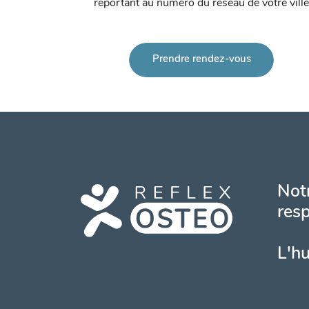
reportant au numéro du réseau de votre ville
Prendre rendez-vous
Notr
resp
L'h