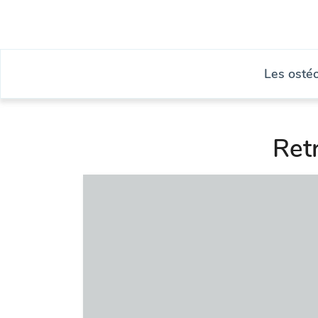
Les osté
Ret