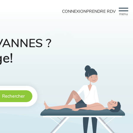
CONNEXION
PRENDRE RDV
menu
à VANNES ?
ge!
Rechercher