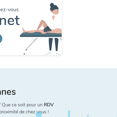
dez-vous
net
nnes
 Que ce soit pour un
RDV
proximité de chez vous !