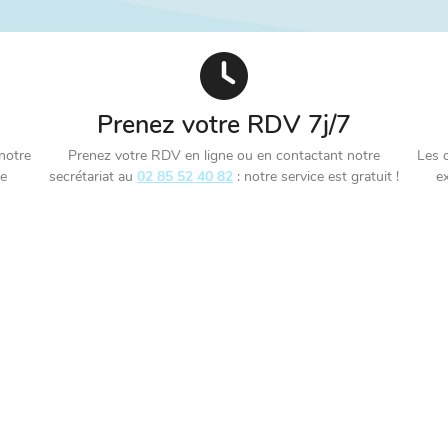
Prenez votre RDV 7j/7
 notre
Prenez votre RDV en ligne ou en contactant notre
Les o
ce
secrétariat au
02 85 52 40 82
: notre service est gratuit !
e