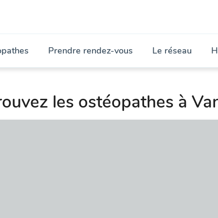
opathes
Prendre rendez-vous
Le réseau
H
rouvez les ostéopathes à Va