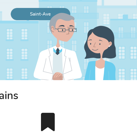
Saint-Ave
ains