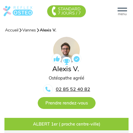
STANDARD
7 JOURS / 7
menu
Accueil
Vannes
Alexis V.
Alexis V.
Ostéopathe agréé
02 85 52 40 82
Prendre rendez-vous
ALBERT 1er ( proche centre-ville)