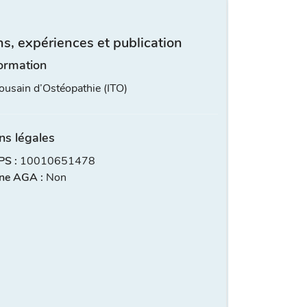
s, expériences et publication
ormation
lousain d’Ostéopathie (ITO)
ns légales
S :
10010651478
ne AGA :
Non