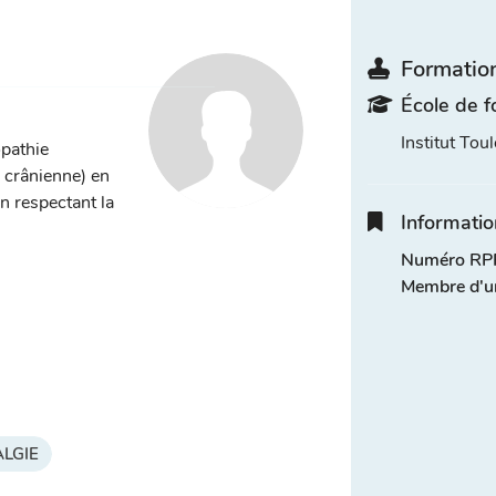
Formation
École de f
Institut Tou
opathie
, crânienne) en
n respectant la
Informatio
Numéro RPP
Membre d'u
LGIE