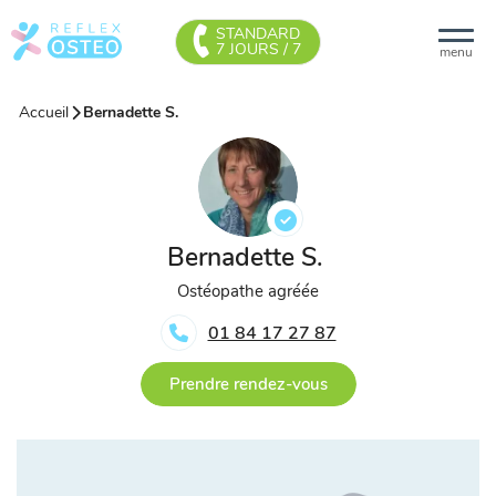
STANDARD
7 JOURS / 7
menu
Accueil
Bernadette S.
Bernadette S.
Ostéopathe agréée
01 84 17 27 87
Prendre rendez-vous