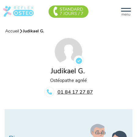
STANDARD
7 JOURS / 7
menu
Accueil
Judikael G.
Judikael G.
Ostéopathe agréé
01 84 17 27 87