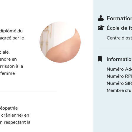
Formation
École de f
 diplômé du
gréé par le
Centre d'o
ciale,
Informatio
rendre en
rrisson à la
Numéro Adel
la femme
Numéro RPP
Numéro SIR
Membre d'u
téopathie
, crânienne) en
n respectant la