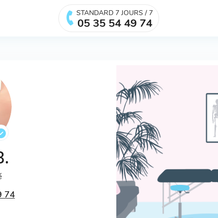
STANDARD 7 JOURS / 7
05 35 54 49 74
B.
é
9 74