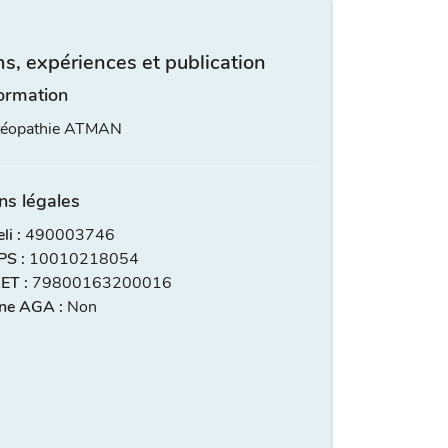
s, expériences et publication
ormation
stéopathie ATMAN
ns légales
i :
490003746
S :
10010218054
ET :
79800163200016
ne AGA :
Non