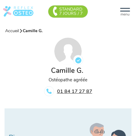
STANDARD
7 JOURS / 7
menu
Accueil
Camille G.
Camille G.
Ostéopathe agréée
01 84 17 27 87